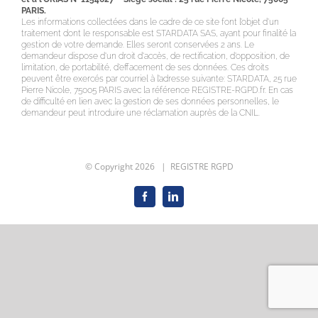
PARIS.
Les informations collectées dans le cadre de ce site font l’objet d’un
traitement dont le responsable est STARDATA SAS, ayant pour finalité la
gestion de votre demande. Elles seront conservées 2 ans. Le
demandeur dispose d'un droit d'accès, de rectification, d’opposition, de
limitation, de portabilité, d’effacement de ses données. Ces droits
peuvent être exercés par courriel à l’adresse suivante: STARDATA, 25 rue
Pierre Nicole, 75005 PARIS avec la référence REGISTRE-RGPD.fr. En cas
de difficulté en lien avec la gestion de ses données personnelles, le
demandeur peut introduire une réclamation auprès de la CNIL.
© Copyright
2026 | REGISTRE RGPD
Facebook
LinkedIn