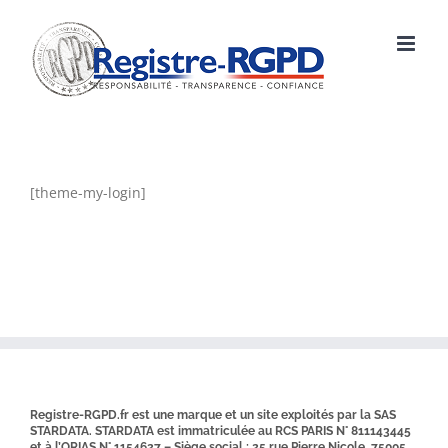
Skip
to
content
[theme-my-login]
Registre-RGPD.fr est une marque et un site exploités par la SAS
STARDATA. STARDATA est immatriculée au RCS PARIS N° 811143445
et à l’ORIAS N° 1154627 – Siège social : 25 rue Pierre Nicole, 75005